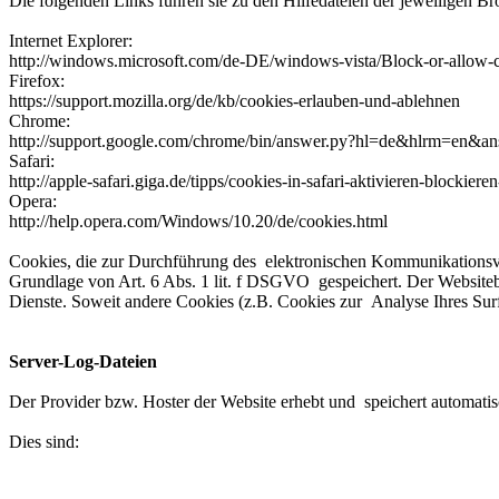
Die folgenden Links führen sie zu den Hilfedateien der jeweiligen Br
Internet Explorer:
http://windows.microsoft.com/de-DE/windows-vista/Block-or-allow-
Firefox:
https://support.mozilla.org/de/kb/cookies-erlauben-und-ablehnen
Chrome:
http://support.google.com/chrome/bin/answer.py?hl=de&hlrm=en&a
Safari:
http://apple-safari.giga.de/tipps/cookies-in-safari-aktivieren-blockiere
Opera:
http://help.opera.com/Windows/10.20/de/cookies.html
Cookies, die zur Durchführung des elektronischen Kommunikationsvor
Grundlage von Art. 6 Abs. 1 lit. f DSGVO gespeichert. Der Websitebet
Dienste. Soweit andere Cookies (z.B. Cookies zur Analyse Ihres Surf
Server-Log-Dateien
Der Provider bzw. Hoster der Website erhebt und speichert automatis
Dies sind: