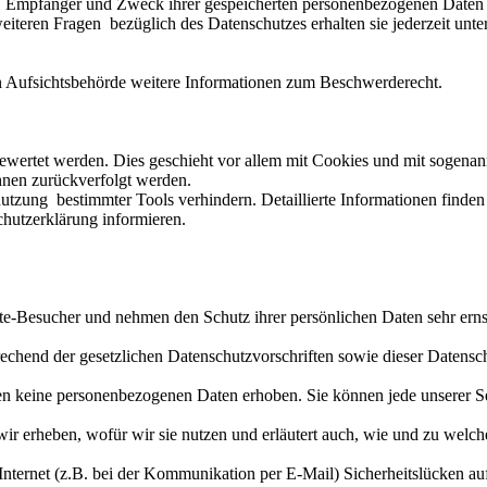
t, Empfänger und Zweck ihrer gespeicherten personenbezogenen Daten zu
iteren Fragen bezüglich des Datenschutzes erhalten sie jederzeit un
n Aufsichtsbehörde weitere Informationen zum Beschwerderecht.
gewertet werden. Dies geschieht vor allem mit Cookies und mit sogena
ihnen zurückverfolgt werden.
utzung bestimmter Tools verhindern. Detaillierte Informationen finden 
chutzerklärung informieren.
bsite-Besucher und nehmen den Schutz ihrer persönlichen Daten sehr er
echend der gesetzlichen Datenschutzvorschriften sowie dieser Datensc
n keine personenbezogenen Daten erhoben. Sie können jede unserer Se
wir erheben, wofür wir sie nutzen und erläutert auch, wie und zu welc
 Internet (z.B. bei der Kommunikation per E-Mail) Sicherheitslücken a